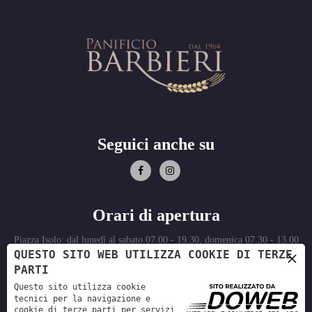
Seguici anche su
'
Orari di apertura
Piazza Isolo: dal lunedì al sabato 07.00 - 19.30, domenica 07.30 - 13.00
×
QUESTO SITO WEB UTILIZZA COOKIE DI TERZE
Via Mondadori: dal lunedì al sabato 07.00 -13.30
PARTI
Via Piave: dal lunedì al sabato 07.00 - 13.00 Domenica: dalle 7.30 -
Questo sito utilizza cookie
13:00
tecnici per la navigazione e
Castello di Villafranca: dal lunedì al sabato 7:30 - 12:45
cookie di terze parti per servizi